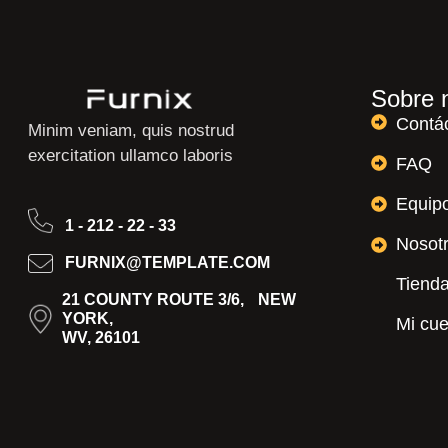
Sobre 
Contá
Minim veniam, quis nostrud
exercitation ullamco laboris
FAQ
Equip
1 - 212 - 22 - 33
Nosot
FURNIX@TEMPLATE.COM
Tiend
21 COUNTY ROUTE 3/6, NEW
YORK,
Mi cu
WV, 26101