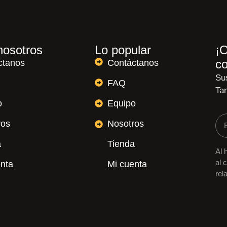
nosotros
Lo popular
¡O
c
ctanos
Contáctanos
Sus
FAQ
Ta
o
Equipo
ros
Nosotros
a
Tienda
Al 
al 
enta
Mi cuenta
rel