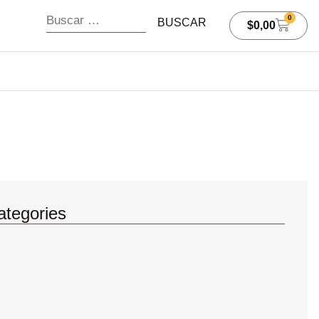
0
$
0,00
ategories