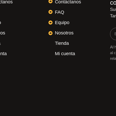
c
ctanos
Contáctanos
Sus
FAQ
Ta
o
Equipo
ros
Nosotros
a
Tienda
Al 
al 
enta
Mi cuenta
rel