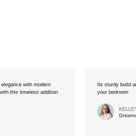
ance with modern
Its sturdy build and 
this timeless addition
your bedroom
KELLEY BO
Dreams Que