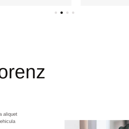
orenz
a aliquet
vehicula