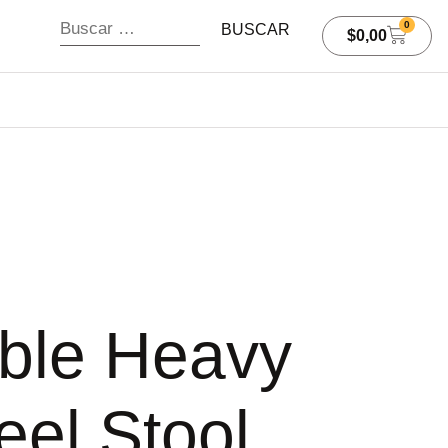
0
$
0,00
able Heavy
eel Stool