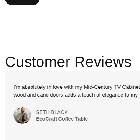
Customer Reviews
The TimelessTrends Dresser combines classic eleg
functionality. Organize your essentials in style with 
to your bedroom
MANDY JIMENEZ
Timeless Dresser