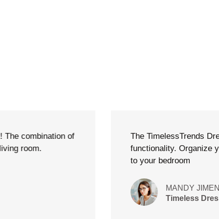
ance with modern
Its sturdy build and 
this timeless addition
your bedroom
KELLEY BO
Dreams Que