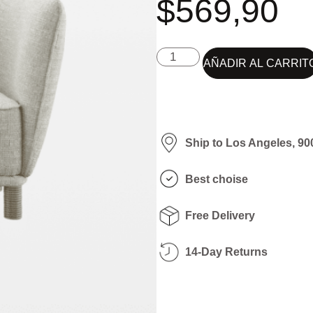
$
569,90
AÑADIR AL CARRIT
Ship to Los Angeles, 90
Best choise
Free Delivery
14-Day Returns