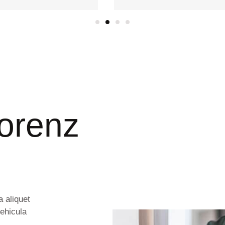
orenz
a aliquet
vehicula