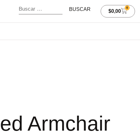
0
$
0,00
zed Armchair