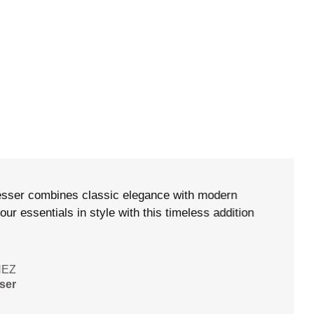
contemporary design create a serene atmosphere in
ONE
en Bed