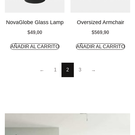
NovaGlobe Glass Lamp
Oversized Armchair
$
49,00
$
569,90
AÑADIR AL CARRITO
AÑADIR AL CARRITO
←
1
2
3
→